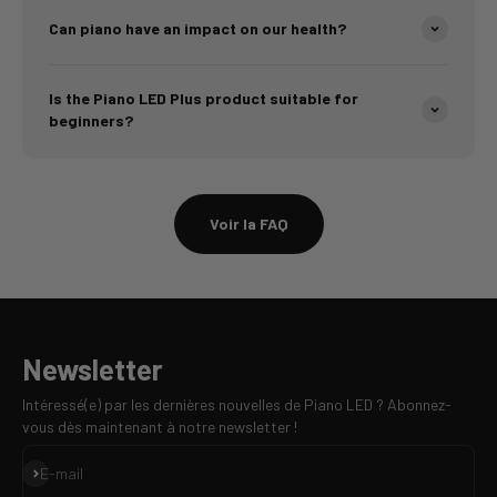
Can piano have an impact on our health?
Is the Piano LED Plus product suitable for
beginners?
Voir la FAQ
Newsletter
Intéressé(e) par les dernières nouvelles de Piano LED ? Abonnez-
vous dès maintenant à notre newsletter !
S'inscrire
E-mail