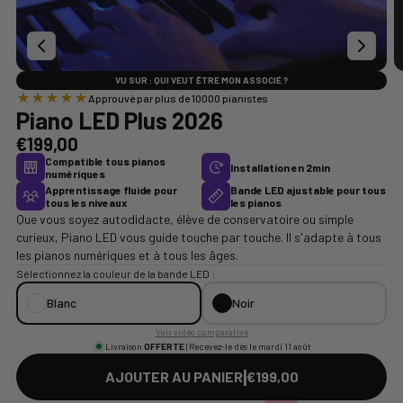
VU SUR : QUI VEUT ÊTRE MON ASSOCIÉ ?
Approuvé par plus de 10000 pianistes
Piano LED Plus 2026
€199,00
Compatible tous pianos
Installation en 2min
numériques
Apprentissage fluide pour
Bande LED ajustable pour tous
tous les niveaux
les pianos
Que vous soyez autodidacte, élève de conservatoire ou simple
curieux, Piano LED vous guide touche par touche. Il s'adapte à tous
les pianos numériques et à tous les âges.
Sélectionnez la couleur de la bande LED :
Blanc
Noir
Voir vidéo comparative
Livraison
OFFERTE
| Recevez-le dès le mardi 11 août
|
AJOUTER AU PANIER
€199,00