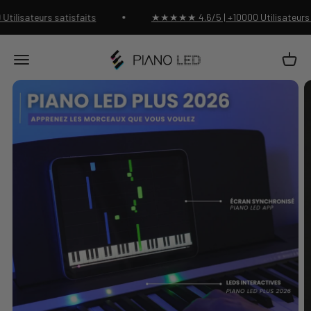
Passer au contenu
teurs satisfaits
★★★★★ 4.6/5 | +10000 Utilisateurs satisf
Piano Led Shop
Panier
Menu