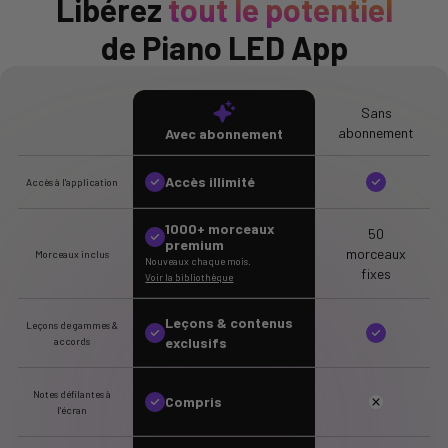
Libérez
tout le potentiel
de Piano LED App
Sans
abonnement
Avec abonnement
Accès illimité
Accès à l'application
1000+ morceaux
50
premium
morceaux
Morceaux inclus
Nouveaux chaque mois.
fixes
Voir la bibliothèque
Leçons & contenus
Leçons de gammes &
exclusifs
accords
Notes défilantes à
Compris
l'écran