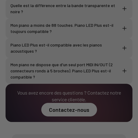
Quelle est la différence entre la bande transparente et
garantie de 2 ans
noire ?
La bande LED NOIRE
Mon piano a moins de 88 touches. Piano LED Plus est-il
le module électronique
toujours compatible ?
les bandes LED
les câbles et accessoires fournis
Piano LED Plus est-il compatible avec les pianos
La bande LED BLANCHE
acoustiques ?
Mon piano ne dispose que d'un seul port MIDI IN/OUT (2
connecteurs ronds à 5 broches). Piano LED Plus est-il
compatible ?
Vous avez encore des questions ? Contactez notre
service clientèle.
Contactez-nous
Acheter le câble MIDI