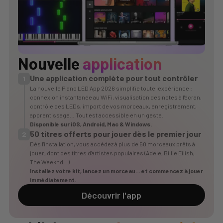
Nouvelle
application
Une application complète pour tout contrôler
1
La nouvelle Piano LED App 2026 simplifie toute l'expérience :
connexion instantanée au WiFi, visualisation des notes à l'écran,
contrôle des LEDs, import de vos morceaux, enregistrement,
apprentissage… Tout est accessible en un geste.
Disponible sur
iOS
,
Android
, Mac & Windows.
50 titres offerts pour jouer dès le premier jour
2
Dès l'installation, vous accédez à plus de 50 morceaux prêts à
jouer, dont des titres d'artistes populaires (Adele, Billie Eilish,
The Weeknd…).
Installez votre kit, lancez un morceau… et commencez à jouer
immédiatement.
Découvrir l'app