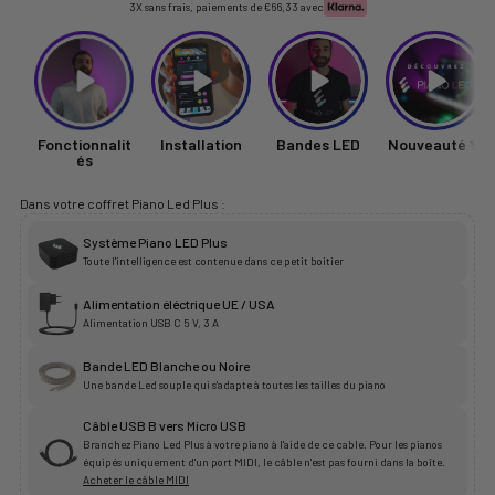
3X sans frais, paiements de
€66,33
avec
Fonctionnalit
Installation
Bandes LED
Nouveauté ✨
és
Dans votre coffret Piano Led Plus :
Système Piano LED Plus
Toute l'intelligence est contenue dans ce petit boitier
Alimentation éléctrique UE / USA
Alimentation USB C 5 V, 3 A
Bande LED Blanche ou Noire
Une bande Led souple qui s'adapte à toutes les tailles du piano
Câble USB B vers Micro USB
Branchez Piano Led Plus à votre piano à l'aide de ce cable. Pour les pianos
équipés uniquement d'un port MIDI, le câble n'est pas fourni dans la boîte.
Acheter le câble MIDI