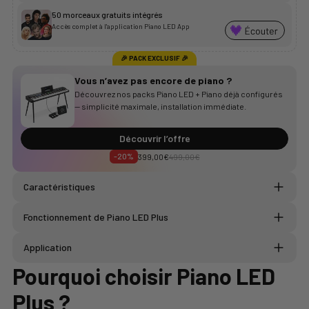
50 morceaux gratuits intégrés
Accès complet à l'application Piano LED App
🎉 PACK EXCLUSIF 🎉
Vous n’avez pas encore de piano ?
Découvrez nos packs Piano LED + Piano déjà configurés
— simplicité maximale, installation immédiate.
Découvrir l’offre
-20%
399,00€
499,00€
Caractéristiques
Taille de la bande LED : 123 x 1,3 x 0,4 cm
Fonctionnement de Piano LED Plus
Taille du boîtier : 7,9 x 7,9 x 3,3 cm
Pianos compatibles : Avec port USB B ou MIDI
Alimentation : USB C
Application
Technologies : Bluetooth, WiFi
Pourquoi choisir
Piano LED
Plus
?