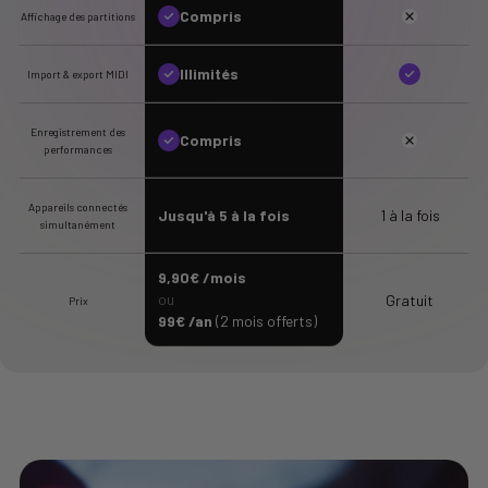
Compris
Affichage des partitions
Illimités
Import & export MIDI
Enregistrement des
Compris
performances
Appareils connectés
Jusqu'à 5 à la fois
1 à la fois
simultanément
9,90€ /mois
ou
Gratuit
Prix
99€ /an
(2 mois offerts)