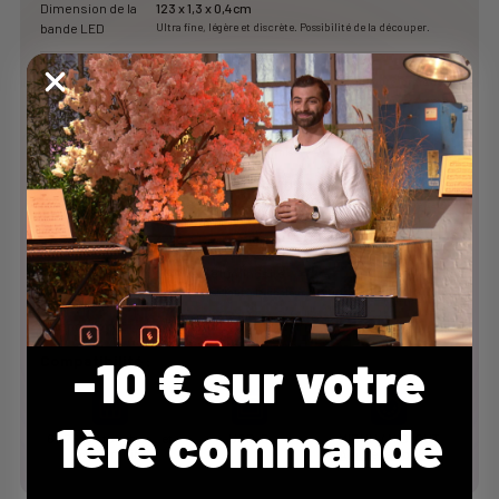
Dimension de la
123 x 1,3 x 0,4cm
bande LED
Ultra fine, légère et discrète. Possibilité de la découper.
Dimension du
7,9 x 7,9 x 3,3 cm
boîtier
Fourni avec des aimants pour se placer sur toute forme de
piano
Alimentation
USB-C
Câble et adaptateur fournis.
Pianos
Avec port USB B ou MIDI
compatibles
Pour les pianos équipés uniquement d'un port MIDI, le câble
n'est pas fourni dans la boîte.
Acheter le câble MIDI
Matériaux
LED haute luminosité
Durable, résistant à la chaleur et à l'usage intensif.
Latence
< 20 ms
-10 € sur votre
Compatibilité :
1ère commande
61, 76, 88 touches…et
USB-B
MIDI IN / MIDI OUT
même moins
Ajouter au panier