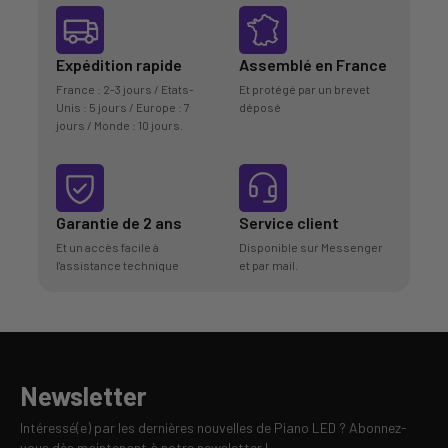
Expédition rapide
Assemblé en France
France : 2-3 jours / Etats-
Et protégé par un brevet
Unis : 5 jours / Europe : 7
déposé
jours / Monde : 10 jours.
Garantie de 2 ans
Service client
Et un accès facile à
Disponible sur Messenger
l'assistance technique
et par mail.
Newsletter
Intéressé(e) par les dernières nouvelles de Piano LED ? Abonnez-
vous dès maintenant à notre newsletter !