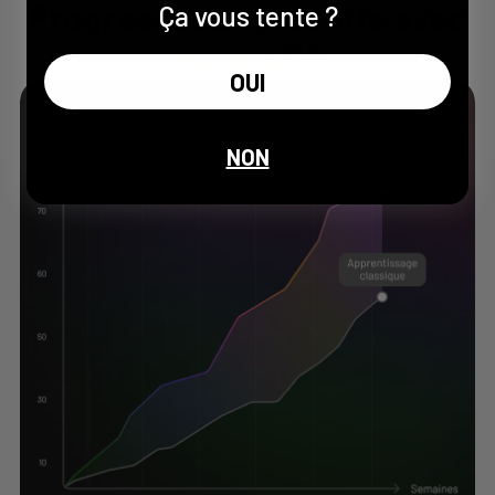
Progressez
2× plus vite
avec
Ça vous tente ?
Piano LED
OUI
NON