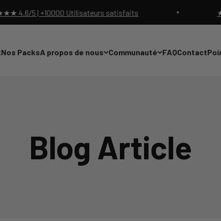
/5 | +10000 Utilisateurs satisfaits
★★★★★ 
t
Nos Packs
A propos de nous
Communauté
FAQ
Contact
Poi
Blog Article