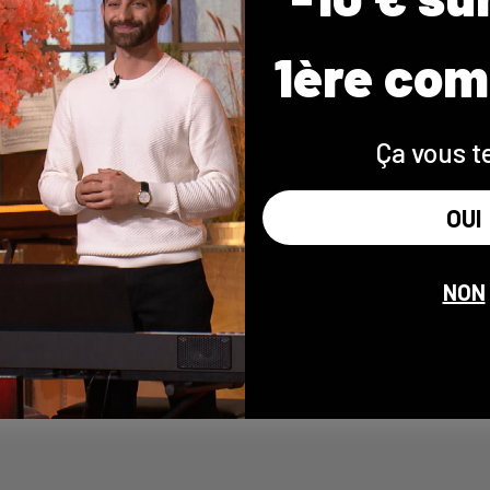
1ère co
Ça vous t
OUI
NON