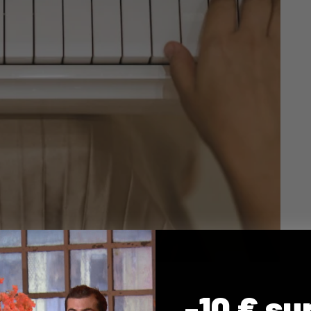
-10 € su