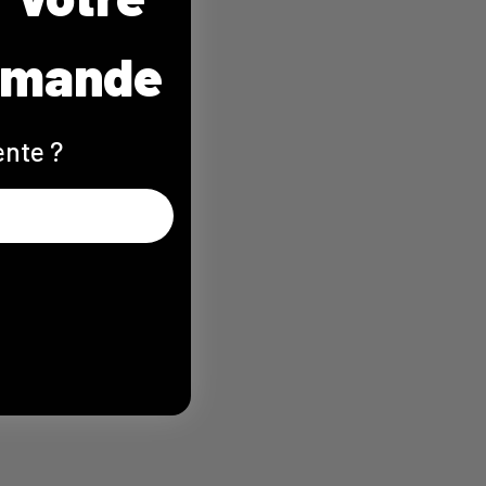
mmande
ente ?