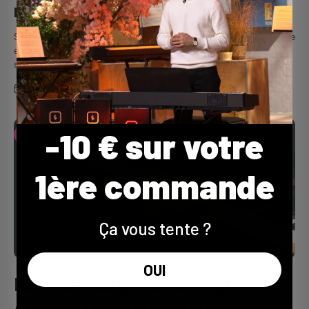
révolutionne le rap français !
Sam Alfred : le pianiste qui révolutionne le rap français ! La musique
est en constante évolution, et le phénomène viral du moment est
sans aucun doute Sam Alfred, un pianiste et producteur franco-...
22 avr. 2026
-10 € sur votre
Aurélien Froissart
1ère commande
Ça vous tente ?
OUI
La viralité du piano classique :
Aurélien Froissart à la conquête