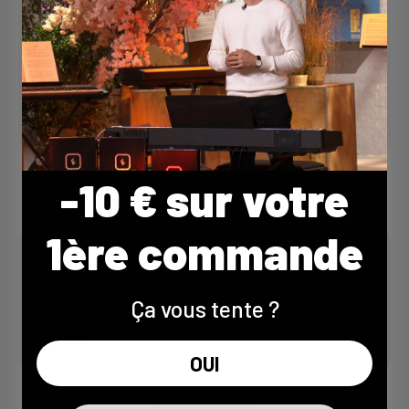
transforme le piano classique Aurélien Froissart
est le nouveau visage du piano classique,
captivant le public avec ses performances
mémorables filmed ...
1 avr. 2026
-10 € sur votre
1ère commande
Can piano have an impact on our health?
Ça vous tente ?
Is the Piano LED Plus product suitable for
beginners?
OUI