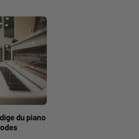
dige du piano
codes