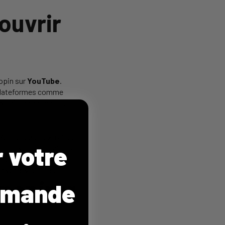
ouvrir
opin sur
YouTube
.
 plateformes comme
xtraits de concerts.
 Apprenez un extrait de
r votre
ne peuvent vous aider à
vos propres covers sur
votre visibilité.
inspirer
mmande