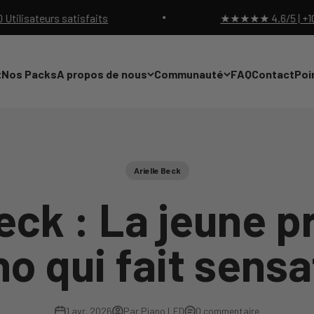
eurs satisfaits
★★★★★ 4.6/5 | +10000 Util
t
Nos Packs
A propos de nous
Communauté
FAQ
Contact
Poi
Arielle Beck
Beck : La jeune p
no qui fait sensa
1 avr. 2026
Par Piano LED
0 commentaire