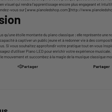
en visuel qui rendra l'apprentissage encore plus engageant et intuiti
, rendez-vous sur [www.pianoledshop.com](http://www.pianoledsh
sion
lus qu'une étoile montante du piano classique ; elle représente une no
capacité à captiver un public jeune et à redonner vie à des composi
ous. Si vous souhaitez approfondir votre pratique tout en vous inspi
visagez d'utiliser Piano LED pour enrichir votre expérience musical
z le mouvement et succombez à la magie de la musique classique mo
Partager
Partager
lus