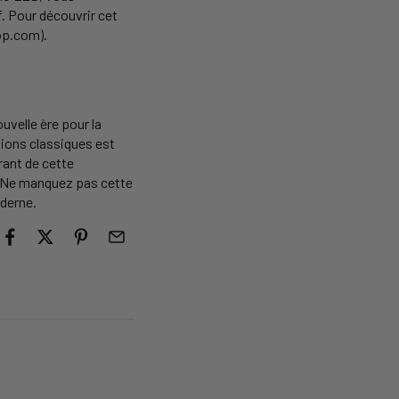
f. Pour découvrir cet
op.com).
uvelle ère pour la
tions classiques est
rant de cette
e. Ne manquez pas cette
derne.