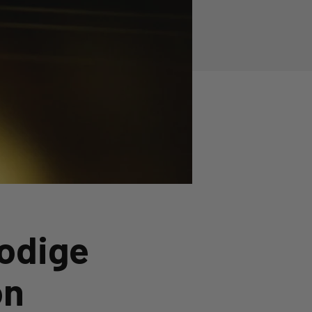
rodige
on