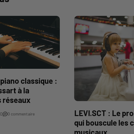
 piano classique :
ssart à la
s réseaux
LEVI.SCT : Le pro
ED
0 commentaire
qui bouscule les 
musicaux