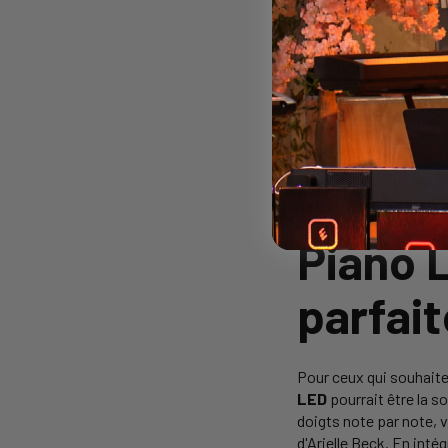
S'inspirer d'Arielle B
crée une
motivation 
élèves et professeurs 
contemporains comme Ar
vivante de Chopin par A
Cette dynamique pourra
à des masterclasses. P
venir, offrant ainsi u
Piano L
parfai
Pour ceux qui souhaiten
LED
pourrait être la s
doigts note par note, 
d'Arielle Beck. En int