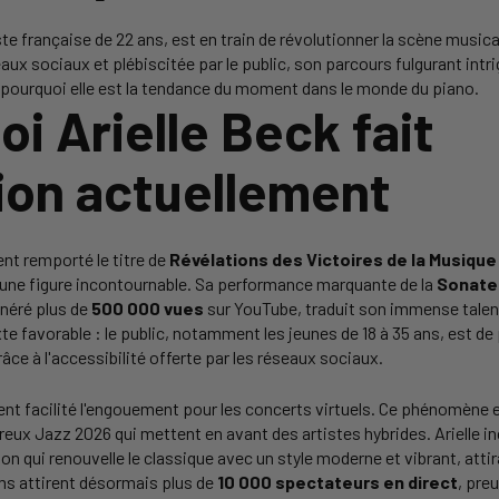
ste française de 22 ans, est en train de révolutionner la scène musica
ux sociaux et plébiscitée par le public, son parcours fulgurant intri
ourquoi elle est la tendance du moment dans le monde du piano.
i Arielle Beck fait
ion actuellement
nt remporté le titre de
Révélations des Victoires de la Musiqu
ne figure incontournable. Sa performance marquante de la
Sonate 
énéré plus de
500 000 vues
sur YouTube, traduit son immense talen
e favorable : le public, notamment les jeunes de 18 à 35 ans, est de p
âce à l'accessibilité offerte par les réseaux sociaux.
t facilité l'engouement pour les concerts virtuels. Ce phénomène e
treux Jazz 2026 qui mettent en avant des artistes hybrides. Arielle i
on qui renouvelle le classique avec un style moderne et vibrant, attir
ams attirent désormais plus de
10 000 spectateurs en direct
, pre