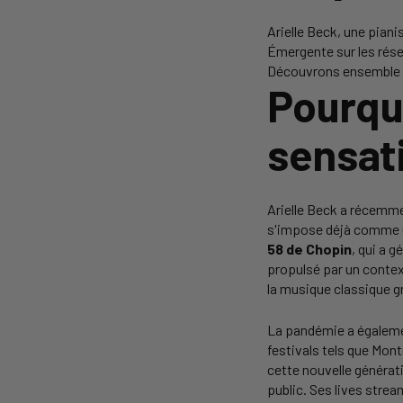
Arielle Beck, une piani
Émergente sur les résea
Découvrons ensemble p
Pourquo
sensat
Arielle Beck a récemme
s'impose déjà comme u
58 de Chopin
, qui a g
propulsé par un context
la musique classique gr
La pandémie a égalemen
festivals tels que Mon
cette nouvelle générati
public. Ses lives stre