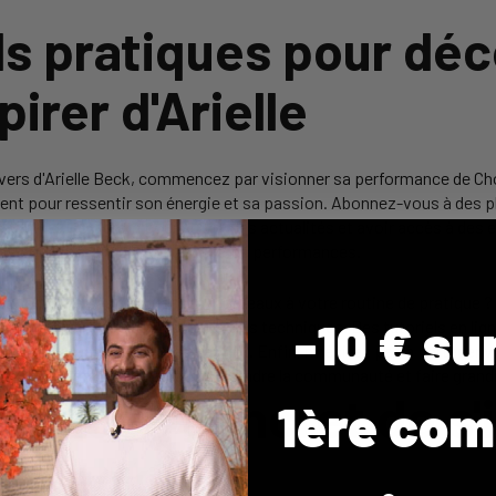
ls pratiques pour déc
pirer d'Arielle
ivers d'Arielle Beck, commencez par visionner sa performance de Ch
ent pour ressentir son énergie et sa passion. Abonnez-vous à des
ikTok et Instagram pour suivre ses actualités et avoir accès à des e
ions pour ne manquer aucune de ses performances.
 pourquoi ne pas intégrer ses morceaux à votre routine de pratique ?
-10 € su
s concentrant sur les passages plus techniques. Des tutoriels en lig
r en pratiquant 15 minutes par jour. Enfin, n’hésitez pas à partager 
#ArielleBeckChallenge pour rejoindre la communauté et faire grandir 
éfices concret de s'
1ère co
le Beck