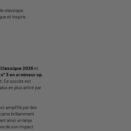
le classique.
gue et inspire.
e Classique 2026
et
n° 3 en si mineur op.
t. Ce succès est
lus en plus attiré par
st amplifié par des
ncarne brillamment
ant ainsi un large
uve de son impact