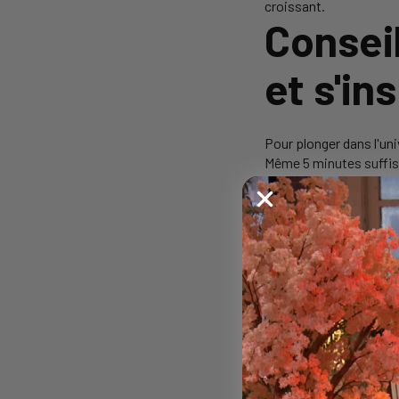
croissant.
Consei
et s'ins
Pour plonger dans l'un
Même 5 minutes suffis
France Musique
sur T
Activez les notificat
Si vous êtes pianiste,
sa Sonate n° 3, en vou
améliorer votre touche
TikTok avec le hashtag 
Les bén
d'Ariel