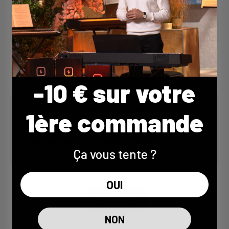
soci...
1 avr. 2026
-10 € sur votre
Can piano have an impact on our health?
1ère commande
Is the Piano LED Plus product suitable for
Ça vous tente ?
beginners?
OUI
Voir la FAQ
NON