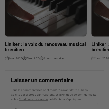
Liniker : la voix du renouveau musical
Liniker 
brésilien
brésilie
1 avr. 2026
Piano LED
0 commentaire
1 avr. 2026
Laisser un commentaire
Tous les commentaires sont modérés avant d'être publiés.
Ce site est protégé par hCaptcha, et la
Politique de confidentialité
et les
Conditions de service
de hCaptcha s’appliquent.