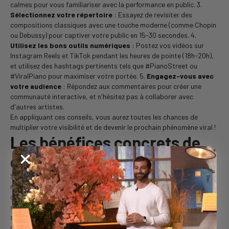
calmes pour vous familiariser avec la performance en public. 3.
Sélectionnez votre répertoire
: Essayez de revisiter des
compositions classiques avec une touche moderne (comme Chopin
ou Debussy) pour captiver votre public en 15-30 secondes. 4.
Utilisez les bons outils numériques
: Postez vos vidéos sur
Instagram Reels et TikTok pendant les heures de pointe (18h-20h),
et utilisez des hashtags pertinents tels que #PianoStreet ou
#ViralPiano pour maximiser votre portée. 5.
Engagez-vous avec
votre audience
: Répondez aux commentaires pour créer une
communauté interactive, et n'hésitez pas à collaborer avec
d'autres artistes.
En appliquant ces conseils, vous aurez toutes les chances de
multiplier votre visibilité et de devenir le prochain phénomène viral !
Les bénéfices concrets de
ces nouvelles pratiques
S'inspirer des performances d'Aurélien Froissart peut avoir des
retombées significatives pour les musiciens, qu'ils soient amateurs
ou professionnels. Par exemple, certains pianistes émergents
constatent déjà une visibilité multipliée par 10 grâce à leurs projets
sur les réseaux sociaux. Cela peut mener à des opportunités
concrètes telles que des sponsors, des invitations à des