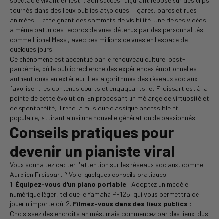
spectacle vivant et festif. Son succès fulgurant repose sur des clips
tournés dans des lieux publics atypiques — gares, parcs et rues
animées — atteignant des sommets de visibilité. Une de ses vidéos
a même battu des records de vues détenus par des personnalités
comme Lionel Messi, avec des millions de vues en l'espace de
quelques jours.
Ce phénomène est accentué par le renouveau culturel post-
pandémie, où le public recherche des expériences émotionnelles
authentiques en extérieur. Les algorithmes des réseaux sociaux
favorisent les contenus courts et engageants, et Froissart est à la
pointe de cette évolution. En proposant un mélange de virtuosité et
de spontanéité, il rend la musique classique accessible et
populaire, attirant ainsi une nouvelle génération de passionnés.
Conseils pratiques pour
devenir un pianiste viral
Vous souhaitez capter l'attention sur les réseaux sociaux, comme
Aurélien Froissart ? Voici quelques conseils pratiques :
1.
Équipez-vous d'un piano portable
: Adoptez un modèle
numérique léger, tel que le Yamaha P-125, qui vous permettra de
jouer n'importe où. 2.
Filmez-vous dans des lieux publics
:
Choisissez des endroits animés, mais commencez par des lieux plus