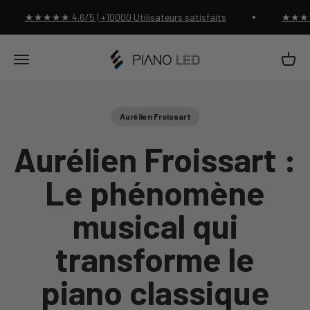
Passer au contenu
★★★★★ 4.6/5 | +10000 Utilisateurs satisfaits
★★★★★ 4
Piano Led Shop
Panier
Menu
Aurélien Froissart
Aurélien Froissart :
Le phénomène
musical qui
transforme le
piano classique