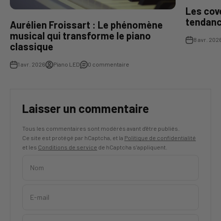
Les cove
tendanc
Aurélien Froissart : Le phénomène
musical qui transforme le piano
8 avr. 202
classique
1 avr. 2026
Piano LED
0 commentaire
Laisser un commentaire
Tous les commentaires sont modérés avant d'être publiés.
Ce site est protégé par hCaptcha, et la
Politique de confidentialité
et les
Conditions de service
de hCaptcha s’appliquent.
Nom
E-mail