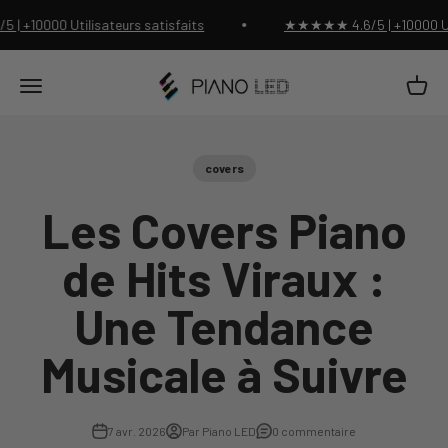
Passer au contenu
+10000 Utilisateurs satisfaits
★★★★★ 4.6/5 | +10000 Utili
Piano Led Shop
Panier
Menu
covers
Les Covers Piano
de Hits Viraux :
Une Tendance
Musicale à Suivre
7 avr. 2026
Par Piano LED
0 commentaire