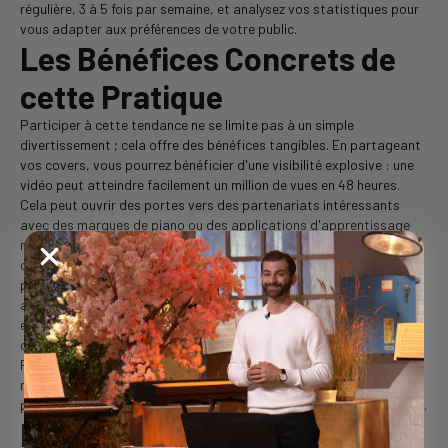
régulière, 3 à 5 fois par semaine, et analysez vos statistiques pour
vous adapter aux préférences de votre public.
Les Bénéfices Concrets de
cette Pratique
Participer à cette tendance ne se limite pas à un simple
divertissement ; cela offre des bénéfices tangibles. En partageant
vos covers, vous pourrez bénéficier d'une visibilité explosive : une
vidéo peut atteindre facilement un million de vues en 48 heures.
Cela peut ouvrir des portes vers des partenariats intéressants
avec des marques de piano ou des applications d'apprentissage
musical. En outre, cette pratique permet de développer votre
oreille musicale, votre capacité d’improvisation et votre fluidité au
piano, le tout en quelques semaines. D'un point de vue financier,
avec le Fonds Créateurs TikTok, les utilisateurs peuvent gagner
entre 5 000 et 20 000 euros par mois, simplement en partageant
des tutoriels ou des fichiers MIDI sur des plateformes telles que
Patreon. Enfin, participer à des défis collectifs sur TikTok permet
non seulement d'élargir votre réseau, mais aussi de profiter d'une
pratique musicale ludique et bénéfique pour votre bien-être mental.
Piano LED : L'Outil