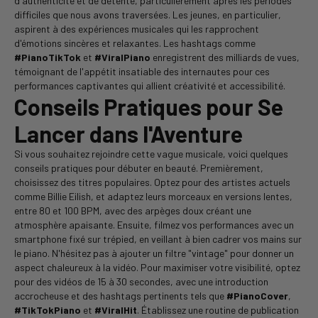
d'authenticité et de détente, particulièrement après les périodes
difficiles que nous avons traversées. Les jeunes, en particulier,
aspirent à des expériences musicales qui les rapprochent
d'émotions sincères et relaxantes. Les hashtags comme
#PianoTikTok
et
#ViralPiano
enregistrent des milliards de vues,
témoignant de l'appétit insatiable des internautes pour ces
performances captivantes qui allient créativité et accessibilité.
Conseils Pratiques pour Se
Lancer dans l'Aventure
Si vous souhaitez rejoindre cette vague musicale, voici quelques
conseils pratiques pour débuter en beauté. Premièrement,
choisissez des titres populaires. Optez pour des artistes actuels
comme Billie Eilish, et adaptez leurs morceaux en versions lentes,
entre 80 et 100 BPM, avec des arpèges doux créant une
atmosphère apaisante. Ensuite, filmez vos performances avec un
smartphone fixé sur trépied, en veillant à bien cadrer vos mains sur
le piano. N'hésitez pas à ajouter un filtre "vintage" pour donner un
aspect chaleureux à la vidéo. Pour maximiser votre visibilité, optez
pour des vidéos de 15 à 30 secondes, avec une introduction
accrocheuse et des hashtags pertinents tels que
#PianoCover
,
#TikTokPiano
et
#ViralHit
. Établissez une routine de publication