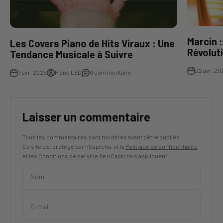
Marcin :
Les Covers Piano de Hits Viraux : Une
Révolut
Tendance Musicale à Suivre
22 avr. 20
7 avr. 2026
Piano LED
0 commentaire
Laisser un commentaire
Tous les commentaires sont modérés avant d'être publiés.
Ce site est protégé par hCaptcha, et la
Politique de confidentialité
et les
Conditions de service
de hCaptcha s’appliquent.
Nom
E-mail