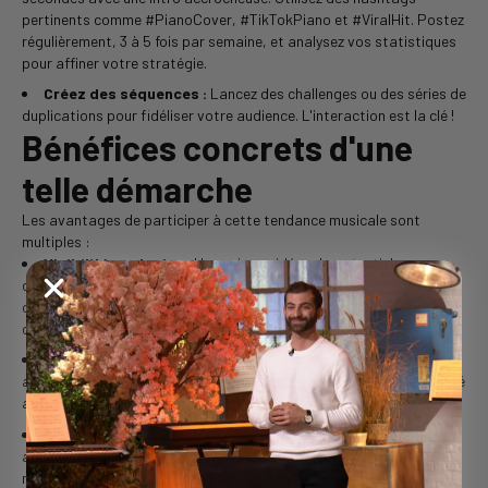
pertinents comme #PianoCover, #TikTokPiano et #ViralHit. Postez
régulièrement, 3 à 5 fois par semaine, et analysez vos statistiques
pour affiner votre stratégie.
Créez des séquences :
Lancez des challenges ou des séries de
duplications pour fidéliser votre audience. L'interaction est la clé !
Bénéfices concrets d'une
telle démarche
Les avantages de participer à cette tendance musicale sont
multiples :
Visibilité explosive :
Une unique vidéo a le potentiel
d'atteindre 1 million de vues en seulement 48 heures. Cela peut
ouvrir des portes à des partenariats avec des marques de pianos
ou des applications d’apprentissage musical.
Développement personnel :
Travailler sur vos arrangements
améliore votre oreille musicale, votre improvisation et votre fluidité
au piano. Vous constaterez des progrès rapides et significatifs.
Monétisation :
À partir de 10 000 abonnés, vous pouvez
accéder au Creator Fund de TikTok. De nombreux créateurs
rapportent entre 5 000 et 20 000 euros par mois grâce à des