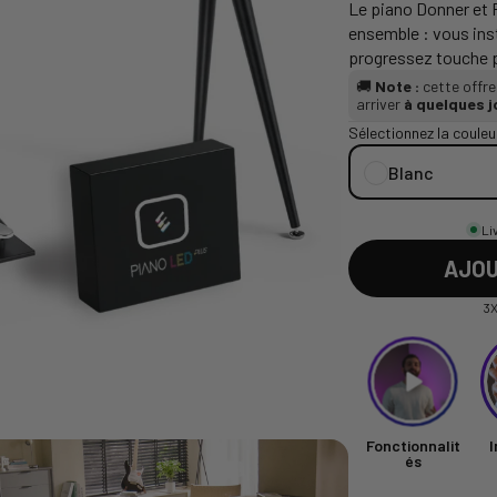
Le piano Donner et 
ensemble : vous inst
progressez touche pa
🚚
Note :
cette offr
arriver
à quelques j
Sélectionnez la couleu
Blanc
Li
AJOU
3X
Fonctionnalit
I
és