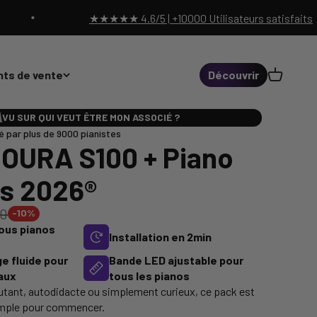
★★★★★ 4.6/5 | +10000 Utilisateurs satisfaits
Panier
nts de vente
Découvrir
VU SUR QUI VEUT ÊTRE MON ASSOCIÉ ?
 par plus de 9000 pianistes
 OURA S100 + Piano
us 2026®
00
-10%
ous pianos
Installation en 2min
e fluide pour
Bande LED ajustable pour
eaux
tous les pianos
tant, autodidacte ou simplement curieux, ce pack est
 simple pour commencer.