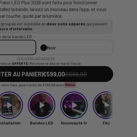
Piano LED Plus 2026 sont faits pour fonctionner
allez la bande, lancez un morceau dans l’app, et vous
r touche, guidé par la lumière.
e groupée est expédiée en
deux colis séparés
qui peuvent
ours d’intervalle
.
r de la bande LED :
Noir
Voir vidéo comparative
vraison
OFFERTE
| Recevez-le dès le mardi 11 août
TER AU PANIER
|
€599,00
€668,00
 sans frais, paiements de
€199,66
avec
nstallation
Bandes LED
Nouveauté ✨
FAQ
Unb