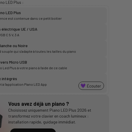
ano LED Plus :
no LED Plus
igence est contenue dans ce petit boitier
 éléctrique UE / USA
SB C 5 V, 3 A
lanche ou Noire
souple qui s'adapte à toutes les tailles du piano
 vers Micro USB
 Led Plus à votre piano à l'aide de ce cable
 intégrés
à l'application Piano LED App
Vous avez déjà un piano ?
Choisissez uniquement Piano LED Plus 2026 et
transformez votre clavier en coach lumineux :
installation rapide, guidage immédiat.