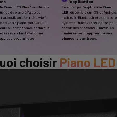
ano
l’application
 le
Piano LED Plus®
au-dessus
Téléchargez l’application
Piano
uches du piano à l’aide du
LED
(disponible sur iOS et Android)
t adhésif, puis branchez-le à
activez le Bluetooth et appairez v
ère de votre piano (port USB B).
système.Utilisez l’application pour
outil ou compétence technique
choisir des chansons.
Suivez les
écessaire – l’installation ne
lumières pour apprendre vos
que quelques minutes.
chansons pas à pas.
uoi choisir
Piano LED