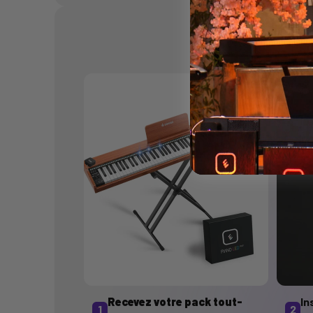
Ins
Recevez votre pack tout-
In
1
2