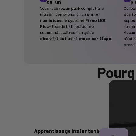
en-un
pi
Vous recevez un pack complet à la
Collez
maison, comprenant : un
piano
des to
numérique
, le système
Piano LED
suppor
Plus®
(bande LED, boîtier de
l’arri
commande, câbles), un guide
Aucun 
d’installation illustré
étape par étape
.
n’est n
prend 
Pourq
Apprentissage instantané