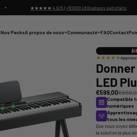
★★★★★ 4.6/5 | +10000 Utilisateurs satisfaits
t
Nos Packs
A propos de nous
Communauté
FAQ
Contact
Poi
Approuvé
Donner
LED Pl
€599,00
€668,
Compatible t
numériques
Apprentissag
tous les niv
Que vous soyez débu
la solution la plus