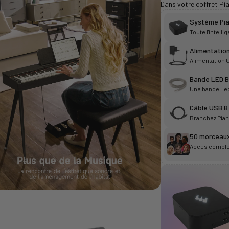
Dans votre coffret Pi
Système Pia
Toute l'intell
Alimentation
Alimentation U
Bande LED B
Une bande Led 
Câble USB B
Branchez Piano
50 morceaux
Accès complet 