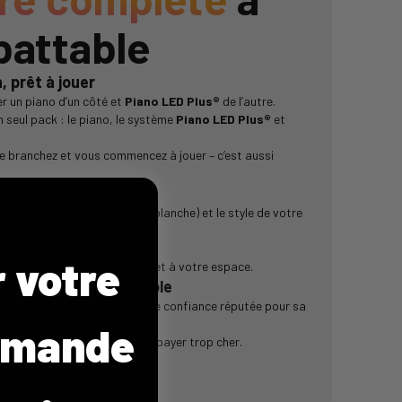
battable
 prêt à jouer
r un piano d’un côté et
Piano LED Plus®
de l’autre.
n seul pack : le piano, le système
Piano LED Plus®
et
le branchez et vous commencez à jouer – c’est aussi
votre configuration
de votre bande LED (noire ou blanche) et le style de votre
s en avez besoin.
r votre
 qui correspond à votre style et à votre espace.
onnelle, prix raisonnable
 pianos Donner, une marque de confiance réputée pour sa
mmande
ualité, fait pour durer – sans payer trop cher.