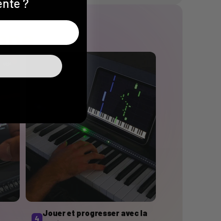
ente ?
ape
Jouer et progresser avec la
4