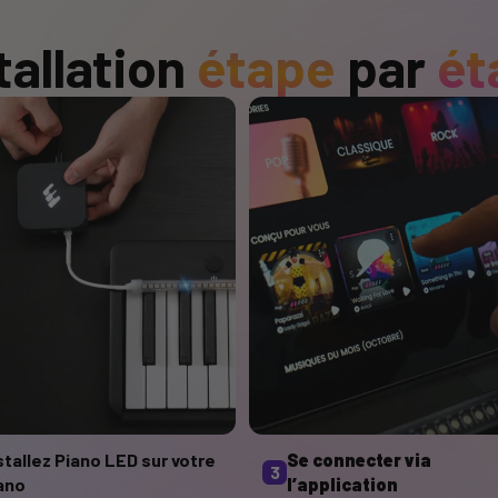
tallation
étape
par
ét
stallez Piano LED sur votre
Se connecter via
3
ano
l’application