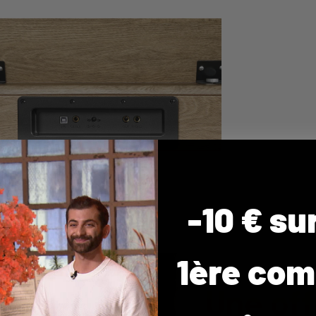
-10 € su
1ère co
Une of