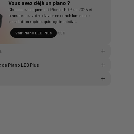
Vous avez déjà un piano ?
Choisissez uniquement Piano LED Plus 2026 et
transformez votre clavier en coach lumineux :
installation rapide, guidage immédiat.
Voir Piano LED Plus
199€
s
ED : 123 x 1,3 x 0,4 cm
de Piano LED Plus
,9 x 7,9 x 3,3 cm
 : Avec port USB B ou MIDI
 C
tooth, WiFi