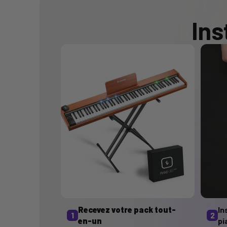
Ins
Recevez votre pack tout-
In
1
2
en-un
pi