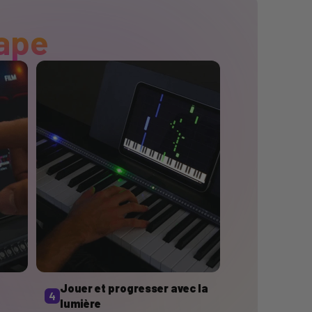
ape
Jouer et progresser avec la
4
lumière