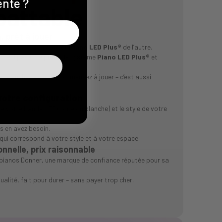
ente ?
battable
 prêt à jouer
r un piano d’un côté et
Piano LED Plus®
de l’autre.
n seul pack : le piano, le système
Piano LED Plus®
et
le branchez et vous commencez à jouer – c’est aussi
votre configuration
de votre bande LED (noire ou blanche) et le style de votre
s en avez besoin.
 qui correspond à votre style et à votre espace.
onnelle, prix raisonnable
 pianos Donner, une marque de confiance réputée pour sa
ualité, fait pour durer – sans payer trop cher.