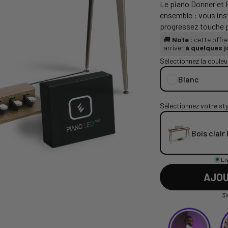
Le piano Donner et 
ensemble : vous inst
progressez touche pa
🚚
Note :
cette offr
arriver
à quelques j
Sélectionnez la couleu
Blanc
Sélectionnez votre sty
Bois clair
Li
AJOU
3X