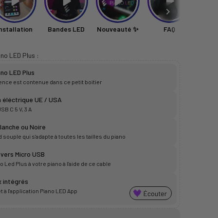
nstallation
Bandes LED
Nouveauté ✨
FAQ
Unb
ano LED Plus :
no LED Plus
igence est contenue dans ce petit boitier
 éléctrique UE / USA
SB C 5 V, 3 A
lanche ou Noire
souple qui s'adapte à toutes les tailles du piano
 vers Micro USB
 Led Plus à votre piano à l'aide de ce cable
 intégrés
à l'application Piano LED App