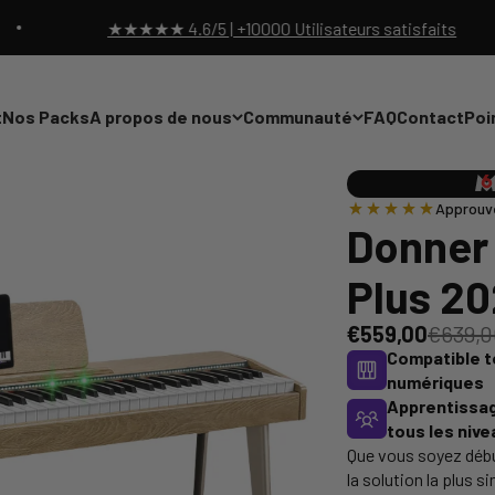
★★★★ 4.6/5 | +10000 Utilisateurs satisfaits
t
Nos Packs
A propos de nous
Communauté
FAQ
Contact
Poi
Approuvé
Donner
Plus 2
€559,00
€639,0
Compatible t
numériques
Apprentissag
tous les niv
Que vous soyez débu
la solution la plus