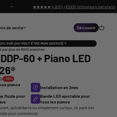
★★★★★ 4.6/5 | +10000 Utilisateurs satisfaits
Panier
nts de vente
Découvrir
VU SUR QUI VEUT ÊTRE MON ASSOCIÉ ?
 par plus de 9000 pianistes
 DDP-60 + Piano LED
026®
0
-13%
ous pianos
Installation en 2min
e fluide pour
Bande LED ajustable pour
eaux
tous les pianos
tant, autodidacte ou simplement curieux, ce pack est
 simple pour commencer.