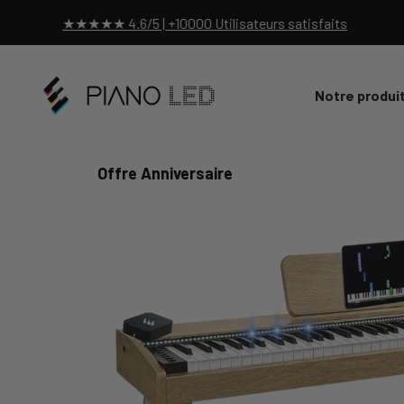
Passer au contenu
 4.6/5 | +10000 Utilisateurs satisfaits
★
Piano Led Shop
Notre produi
Offre Anniversaire