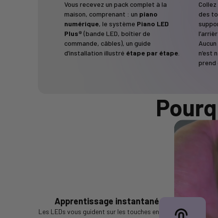
Vous recevez un pack complet à la
Collez
maison, comprenant : un
piano
des to
numérique
, le système
Piano LED
suppor
Plus®
(bande LED, boîtier de
l’arri
commande, câbles), un guide
Aucun 
d’installation illustré
étape par étape
.
n’est n
prend 
Pourq
Apprentissage instantané
Les LEDs vous guident sur les touches en