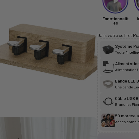
Fonctionnalit
I
és
Dans votre coffret Pi
Système Pia
Toute l'intell
Alimentation
Alimentation U
Bande LED B
Une bande Led 
Câble USB B
Branchez Piano
50 morceaux
Accès complet 