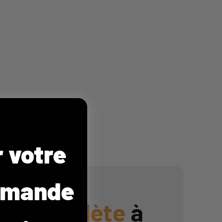
r votre
mmande
fre complète
à