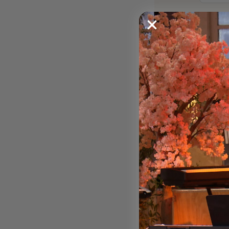
Ville
Email *
Télépho
Type d'ac
Message 