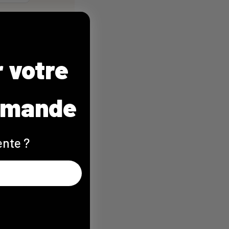
r votre
mmande
ente ?