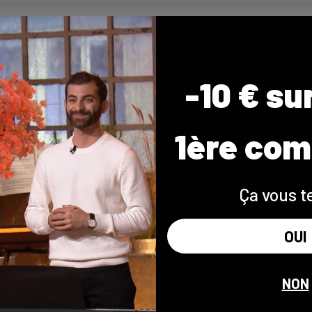
-10 € su
1ère co
ne
Ça vous t
tivité *
OUI
NON
*