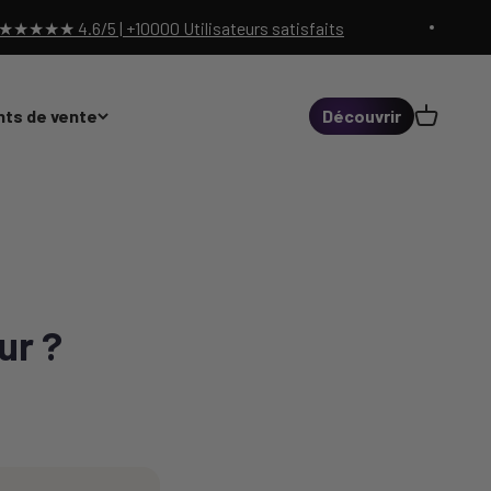
★★ 4.6/5 | +10000 Utilisateurs satisfaits
Panier
nts de vente
Découvrir
ur ?