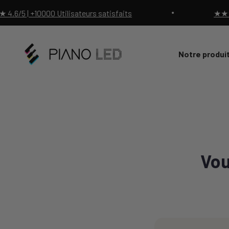
Passer au contenu
 | +10000 Utilisateurs satisfaits
★★★★★ 4
Piano Led Shop
Notre produi
Vou