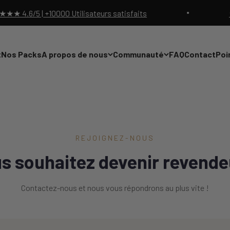
.6/5 | +10000 Utilisateurs satisfaits
★★★
t
Nos Packs
A propos de nous
Communauté
FAQ
Contact
Poi
REJOIGNEZ-NOUS
s souhaitez devenir revende
Contactez-nous et nous vous répondrons au plus vite !