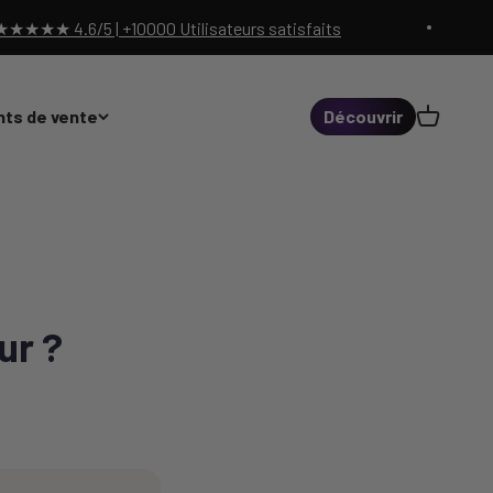
★ 4.6/5 | +10000 Utilisateurs satisfaits
Panier
nts de vente
Découvrir
ur ?