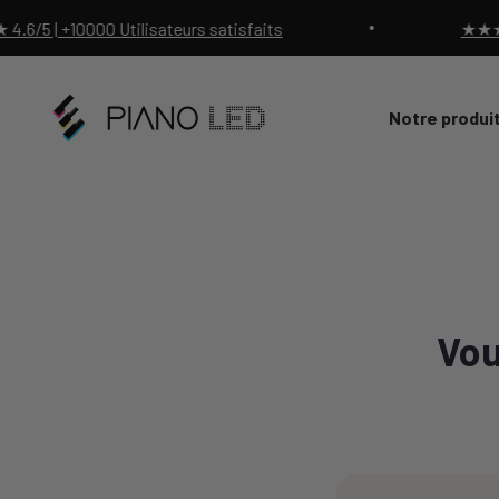
Passer au contenu
| +10000 Utilisateurs satisfaits
★★★★★ 4.
Piano Led Shop
Notre produi
Vou