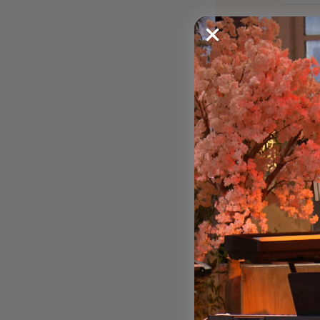
Ville
Email *
Télépho
Type d'ac
Message 