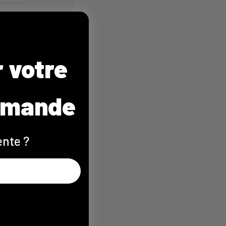
r votre
mmande
ente ?