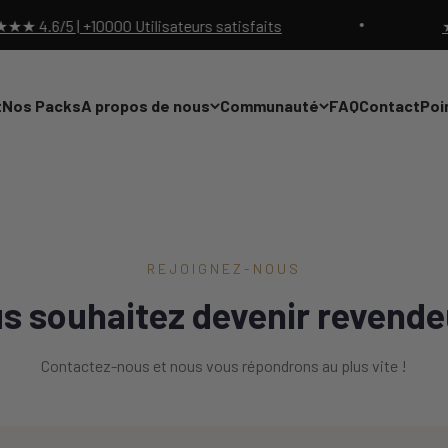
6/5 | +10000 Utilisateurs satisfaits
★★★★
t
Nos Packs
A propos de nous
Communauté
FAQ
Contact
Poi
REJOIGNEZ-NOUS
s souhaitez devenir revende
Contactez-nous et nous vous répondrons au plus vite !