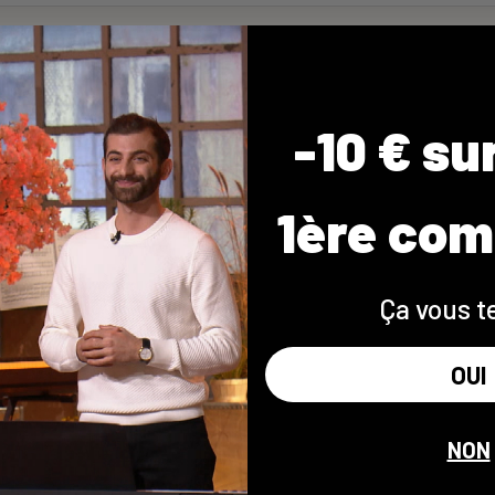
-10 € su
1ère co
ne
Ça vous t
tivité *
OUI
NON
*