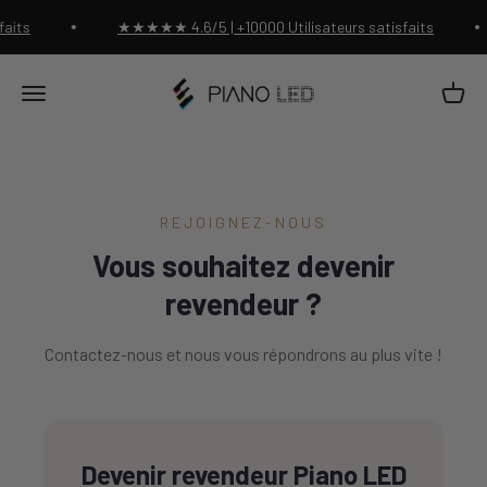
Passer au contenu
aits
★★★★★ 4.6/5 | +10000 Utilisateurs satisfaits
Piano Led Shop
Panier
Menu
REJOIGNEZ-NOUS
Vous souhaitez devenir
revendeur ?
Contactez-nous et nous vous répondrons au plus vite !
Devenir revendeur Piano LED