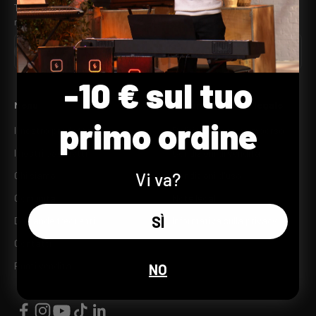
Ti interessano le ultime novità su Piano LED? Iscriviti subito alla
nostra newsletter!
Iscriviti
E-mail
-10 € sul tuo
Menu
Documentazione legale
primo ordine
Il nostro prodotto
Politica di reso e rimborso
I nostri pacchetti
Condizioni di vendita
Vi va?
Chi siamo
Condizioni d'uso
Comunità
Note legali
SÌ
Domande frequenti
Informativa sulla privacy
Contatti
Punti vendita
NO