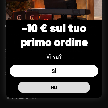
Iscriviti
E-mail
-10 € sul tuo
Menu
Documentazione legale
Il nostro prodotto
Politica di reso e rimborso
primo ordine
I nostri pacchetti
Condizioni di vendita
Chi siamo
Condizioni d'uso
Vi va?
Comunità
Note legali
Domande frequenti
Informativa sulla privacy
SÌ
Contatti
Punti vendita
NO