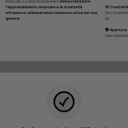
musicale. La nostra missione è
democratizzare
l'apprendimento musicale e la creatività
🎨 Creativit
attraverso un'esperienza luminosa unica nel suo
Uno strumento
genere.
sé.
🌍 Apertura
Una comunità 
Avvia il video
Video