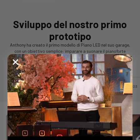
Sviluppo del nostro primo
prototipo
Anthony ha creato il primo modello di Piano LED nel suo garage,
con un obiettivo semplice: imparare a suonare il pianoforte
seguendo la luce.
Vai all'elemento 1
Vai al punto 2
Vai al punto 3
Vai al punto 4
Ottobre 2020
2022, marzo
2022, settembre
Gennaio 2023