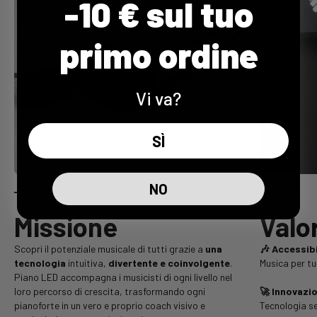
-10 € sul tuo
primo ordine
Vi va?
SÌ
NO
01
02
Scopri il potenziale musicale di tutti grazie a
una
🎶 Accessibi
tecnologia
intuitiva,
divertente e coinvolgente
.
Musica per tu
Piano LED accompagna i musicisti di ogni livello nel
loro percorso di crescita, trasformando ogni
🚀 Innovazi
pianoforte in un vero e proprio coach visivo e
Tecnologia se