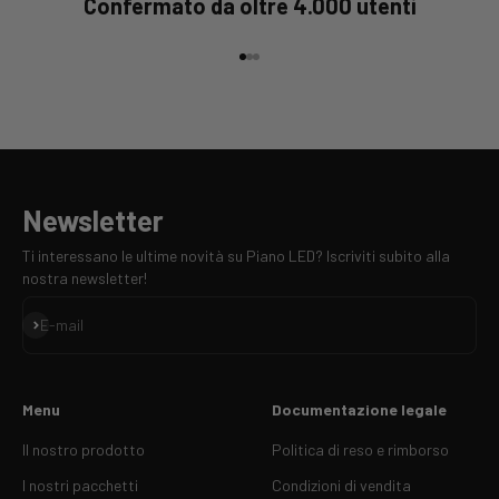
Confermato da oltre 4.000 utenti
Vai all'elemento 1
Vai al punto 2
Vai al punto 3
Newsletter
Ti interessano le ultime novità su Piano LED? Iscriviti subito alla
nostra newsletter!
Iscriviti
E-mail
Menu
Documentazione legale
Il nostro prodotto
Politica di reso e rimborso
I nostri pacchetti
Condizioni di vendita