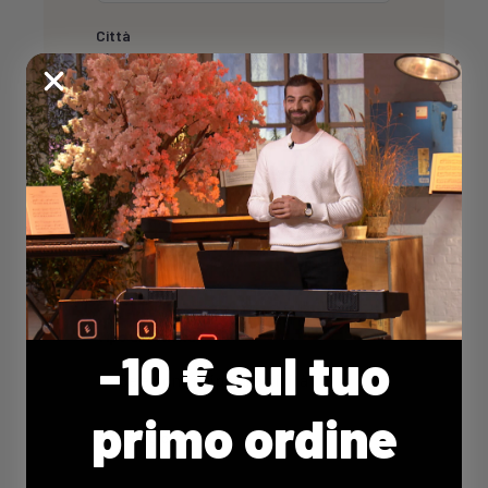
Città
E-mail *
Telefono
Tipo di attività *
-10 € sul tuo
primo ordine
Messaggio *