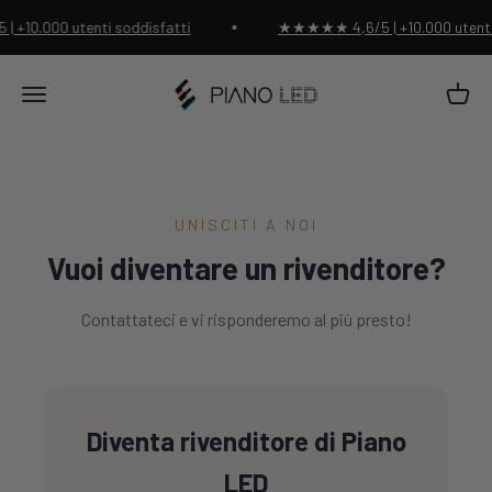
Vai al contenuto
+10.000 utenti soddisfatti
★★★★★ 4,6/5 | +10.000 utenti 
Negozio di pianoforti a LED
Carrell
Menu
UNISCITI A NOI
Vuoi diventare un rivenditore?
Contattateci e vi risponderemo al più presto!
Diventa rivenditore di Piano
LED