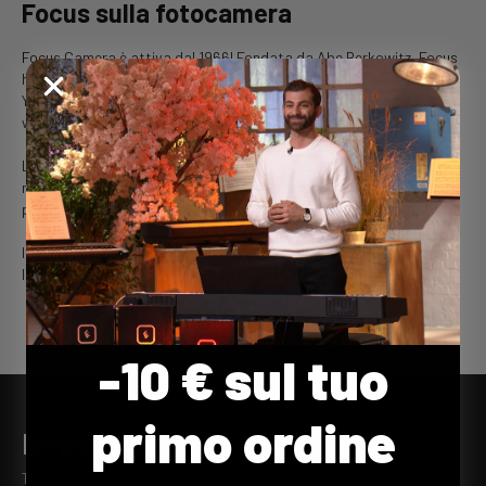
Focus sulla fotocamera
Focus Camera è attiva dal 1966! Fondata da Abe Berkowitz, Focus
ha inizialmente concentrato la propria attività nell'area di New
York, per poi espandersi a livello mondiale con due negozi e un sito
web pluripremiato.
La sua missione: aiutare i creativi (fotografi, videomaker,
musicisti...) a trovare l'attrezzatura necessaria per realizzare la
propria visione.
Il nostro prodotto Piano LED Plus è disponibile esclusivamente sul
loro sito web!
Vedi il prodotto
-10 € sul tuo
primo ordine
Newsletter
Ti interessano le ultime novità su Piano LED? Iscriviti subito alla