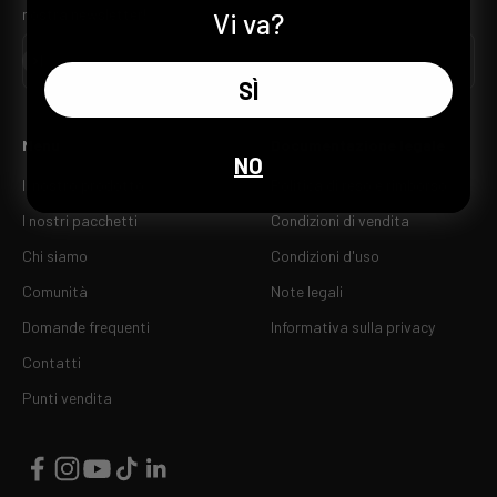
nostra newsletter!
Vi va?
Iscriviti
E-mail
SÌ
Menu
Documentazione legale
NO
Il nostro prodotto
Politica di reso e rimborso
I nostri pacchetti
Condizioni di vendita
Chi siamo
Condizioni d'uso
Comunità
Note legali
Domande frequenti
Informativa sulla privacy
Contatti
Punti vendita