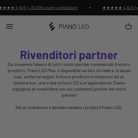
Vai al contenuto
★★ 4,6/5 | +10.000 utenti soddisfatti
★★★★★ 4,6/5 | +10
Negozio di pianoforti a LED
Carrell
Menu
Rivenditori partner
Qui troverete l'elenco di tutti i nostri partner commerciali. Il nostro
prodotto, Piano LED Plus, è disponibile sui loro siti web e, in alcuni
casi, anche nei negozi. Il nostro prodotto è composto da un
sistema box, una o due strisce LED e un'applicazione. Siamo
orgogliosi di condividere con voi i commenti positivi dei nostri
partner!
Sei un rivenditore e desideri vendere i prodotti Piano LED:
Contattaci!