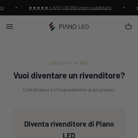
Vai al contenuto
ti
★★★★★ 4,6/5 | +10.000 utenti soddisfatti
★
Negozio di pianoforti a LED
Carrell
Menu
UNISCITI A NOI
Vuoi diventare un rivenditore?
Contattateci e vi risponderemo al più presto!
Diventa rivenditore di Piano
LED