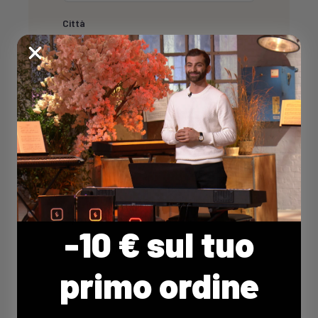
Città
E-mail *
Telefono
Tipo di attività *
-10 € sul tuo
primo ordine
Messaggio *