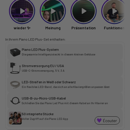
wieder ✨
Meinung
Präsentation
Funktionen
In Ihrem Piano LED Plus-Set enthalten:
Piano LED Plus-System
Die gesamte Intelligenz steckt in diesem kleinen Gehäuse
Stromversorgung EU / USA
USB-C-Stromversorgung, 5 V, 3 A
LED-Streifen in Weiß oder Schwarz
Ein flexibles LED-Band, das sich an alle Klaviergrößen anpassen lässt
USB-B-zu-Micro-USB-Kabel
Schließen Sie das Piano Led Plus mit diesem Kabel an Ihr Klavier an
50 integrierte Stücke
Voller Zugriff auf die Piano LED App