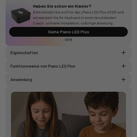
Haben Sie schon ein Klavier?
Entscheiden Sie sich für das „Piano LED Plus 2026“ und
verwandeln Sie Ihr Keyboard in einen leuchtenden
Coach: schnelle Installation, sofortige Anleitung.
Siehe Piano LED Plus
199€
Eigenschaften
Abmessungen des LED-Streifens: 123 x 1,3 x 0,4 cm
Funktionsweise von Piano LED Plus
Gehäuseabmessungen: 7,9 x 7,9 x 3,3 cm
Kompatible Klaviere: Mit USB-B- oder MIDI-Anschluss
Stromversorgung: USB-C
Anwendung
Technologien: Bluetooth, WLAN