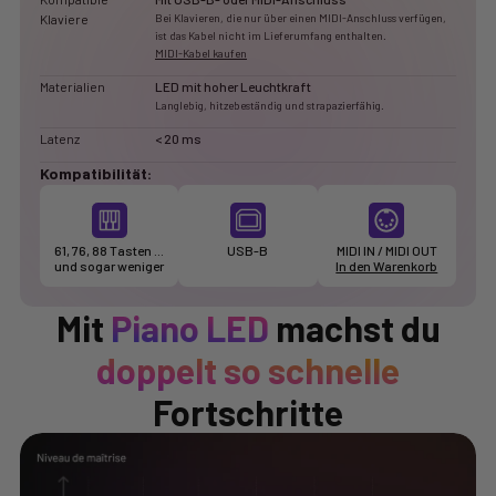
Klaviere
Bei Klavieren, die nur über einen MIDI-Anschluss verfügen,
ist das Kabel nicht im Lieferumfang enthalten.
MIDI-Kabel kaufen
Materialien
LED mit hoher Leuchtkraft
Langlebig, hitzebeständig und strapazierfähig.
Latenz
< 20 ms
Kompatibilität:
61, 76, 88 Tasten …
USB-B
MIDI IN / MIDI OUT
und sogar weniger
In den Warenkorb
Mit
Piano LED
machst du
doppelt so schnelle
Fortschritte