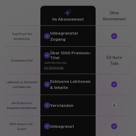
Ohne
Abonnement
Im Abonnement
Unbegrenzter
Zugriff auf die
Zugang
Anwendung
Über 1000 Premium-
50 feste
Titel
Enthaltene Titel
Teile
Jede Woche neu.
Zur Bibliothek
Exklusive Lektionen
Lektionen zu Tonleitern
& Inhalte
und Akkorden
Am Bildschirm
Verstanden
eingeblendete Notizen
MIDI-Import und -
Unbegrenzt
Export