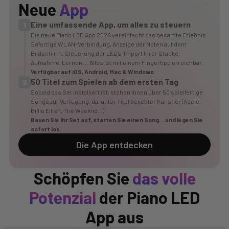
Neue
App
Eine umfassende App, um alles zu steuern
1
Die neue Piano LED App 2026 vereinfacht das gesamte Erlebnis:
Sofortige WLAN-Verbindung, Anzeige der Noten auf dem
Bildschirm, Steuerung der LEDs, Import Ihrer Stücke,
Aufnahme, Lernen … Alles ist mit einem Fingertipp erreichbar.
Verfügbar auf
iOS
,
Android
, Mac & Windows.
50 Titel zum Spielen ab dem ersten Tag
2
Sobald das Set installiert ist, stehen Ihnen über 50 spielfertige
Songs zur Verfügung, darunter Titel beliebter Künstler (Adele,
Billie Eilish, The Weeknd…).
Bauen Sie Ihr Set auf, starten Sie einen Song… und legen Sie
sofort los.
Die App entdecken
Schöpfen Sie
das volle
Potenzial
der Piano LED
App aus