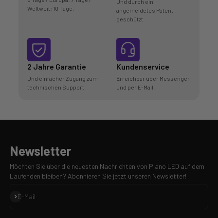
Und durch ein
Weltweit: 10 Tage.
angemeldetes Patent
geschützt
2 Jahre Garantie
Kundenservice
Und einfacher Zugang zum
Erreichbar über Messenger
technischen Support
und per E-Mail.
Newsletter
Möchten Sie über die neuesten Nachrichten von Piano LED auf dem
Laufenden bleiben? Abonnieren Sie jetzt unseren Newsletter!
Anmelden
E-Mail