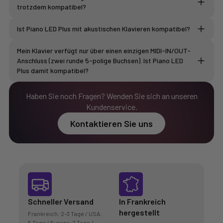
trotzdem kompatibel?
das Elektronikmodul
LED-Streifen
die mitgelieferten Kabel und Zubehörteile
Ist Piano LED Plus mit akustischen Klavieren kompatibel?
Der WEISSE LED-Streifen dient
Mein Klavier verfügt nur über einen einzigen MIDI-IN/OUT-
Anschluss (zwei runde 5-polige Buchsen). Ist Piano LED
Plus damit kompatibel?
Haben Sie noch Fragen? Wenden Sie sich an unseren
Kundenservice.
Kontaktieren Sie uns
MIDI-Kabel kaufen
Schneller Versand
In Frankreich
hergestellt
Frankreich: 2–3 Tage / USA:
5 Tage / Europa: 7 Tage /