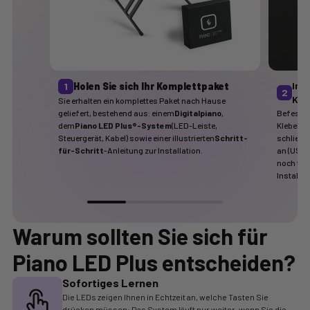
Ins
1
Holen Sie sich Ihr Komplettpaket
2
Kla
Sie erhalten ein komplettes Paket nach Hause
geliefert, bestehend aus: einem
Digitalpiano
,
Befestig
dem
Piano LED Plus®-System
(LED-Leiste,
Klebehal
Steuergerät, Kabel) sowie einer illustrierten
Schritt-
schließen
für-Schritt
-Anleitung zur Installation.
an (USB-
noch tec
Installat
Warum sollten Sie sich für
Piano LED Plus
entscheiden?
Sofortiges Lernen
Die LEDs zeigen Ihnen in Echtzeit an, welche Tasten Sie
drücken müssen: Das System läuft nur weiter, wenn Sie die