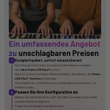
Ein umfassendes Angebot
zu
unschlagbaren Preisen
Komplettpaket, sofort einsatzbereit
1
Sie müssen nicht mehr erst nach einem Klavier und dann
nach
dem Piano LED Plus®
suchen.
Alles ist in einem einzigen Paket enthalten: das Klavier, das
Piano
LED Plus®-System
und die App.
Sie erhalten es, schließen es an und fangen an zu spielen – so
einfach ist das.
Passen Sie Ihre Konfiguration an
2
Wählen Sie die Farbe Ihres LED-Streifens (schwarz oder weiß)
und den Stil Ihres Klaviers.
Fügen Sie bei Bedarf eine Bank hinzu.