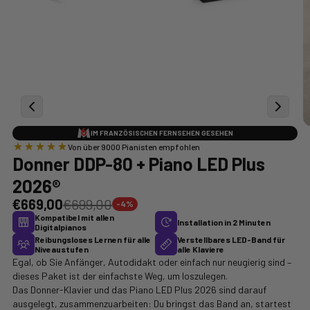
IM FRANZÖSISCHEN FERNSEHEN GESEHEN
Von über 9000 Pianisten empfohlen
Donner DDP-80 + Piano LED Plus
2026®
€669,00
€699,00
-4%
Kompatibel mit allen
Installation in 2 Minuten
Digitalpianos
Reibungsloses Lernen für alle
Verstellbares LED-Band für
Niveaustufen
alle Klaviere
Egal, ob Sie Anfänger, Autodidakt oder einfach nur neugierig sind –
dieses Paket ist der einfachste Weg, um loszulegen.
Das Donner-Klavier und das Piano LED Plus 2026 sind darauf
ausgelegt, zusammenzuarbeiten: Du bringst das Band an, startest