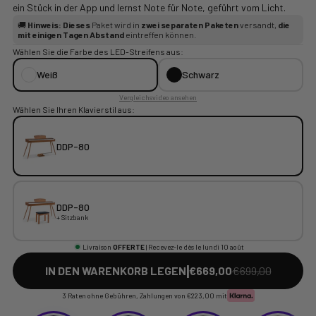
ein Stück in der App und lernst Note für Note, geführt vom Licht.
🚚
Hinweis: Dieses
Paket wird in
zwei separaten Paketen
versandt,
die
mit einigen Tagen Abstand
eintreffen können.
Wählen Sie die Farbe des LED-Streifens aus:
Weiß
Schwarz
Vergleichsvideo ansehen
Wählen Sie Ihren Klavierstil aus:
DDP-80
DDP-80
+ Sitzbank
Livraison
OFFERTE
| Recevez-le dès le lundi 10 août
|
IN DEN WARENKORB LEGEN
€669,00
€699,00
3 Raten ohne Gebühren, Zahlungen von
€223,00
mit