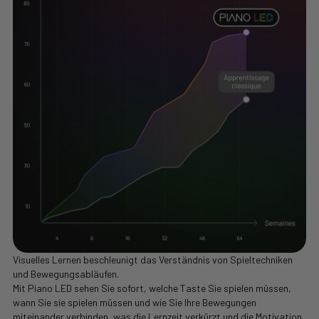
Visuelles Lernen beschleunigt das Verständnis von Spieltechniken
und Bewegungsabläufen.
Mit Piano LED sehen Sie sofort, welche Taste Sie spielen müssen,
wann Sie sie spielen müssen und wie Sie Ihre Bewegungen
miteinander verbinden, was die Lernzeit verkürzt und die Motivation