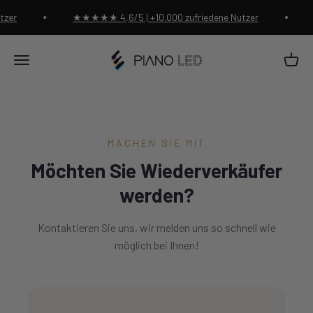
Zum Inhalt springen
zer
★★★★★ 4,6/5 | +10.000 zufriedene Nutzer
Piano Led Shop
Waren
Menü
MACHEN SIE MIT
Möchten Sie Wiederverkäufer
werden?
Kontaktieren Sie uns, wir melden uns so schnell wie
möglich bei Ihnen!