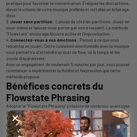
pratique pour favoriser la concentration. Éteignez les distractions,
élevez le volume de votre musique préférée et installez un éclairage
doux.
3.
Jouer sans partition
: Laissez de côté les partitions. Jouez-en
vous-même et laissez-vous porter par votre ressenti. La méthode
"Flowstate" encourage l’écoute active et l’improvisation.
4.
Connectez-vous à vos émotions
: Pensez à ce que vous
ressentez en jouant. Cette connexion émotionnelle avec la musique
vous permettra d'atteindre un état de flow, où le temps et les
soucis disparaissent.
Avec un engagement de seulement 5 minutes par jour, vous pouvez
commencer à expérimenter la fluidité et l’expression que cette
méthode propose.
Bénéfices concrets du
Flowstate Phrasing
Adopter le "Flowstate Phrasing" présente de nombreux avantages
qui révolutionnent l’apprentissage du piano :
1.
Réduction du stress
: En éliminant la pression d’une
performance parfaite, cette méthode libère les pianistes de
l’anxiété liée à l’apprentissage traditionnel. Vous pouvez jouer pour
le plaisir, sans se soucier de faire des erreurs.