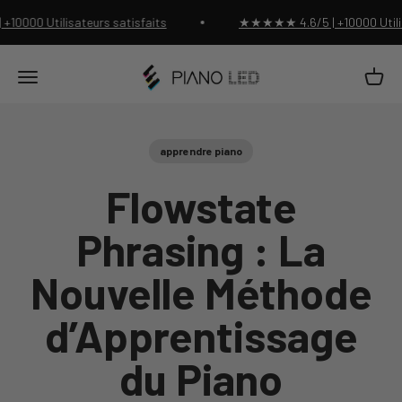
Passer au contenu
000 Utilisateurs satisfaits
★★★★★ 4.6/5 | +10000 Utilisat
Piano Led Shop
Panier
Menu
apprendre piano
Flowstate
Phrasing : La
Nouvelle Méthode
d’Apprentissage
du Piano