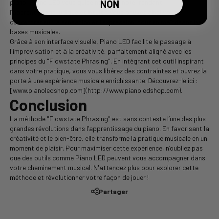
NON
piano, Piano LED vous guide note par note, rendant
l’apprentissage ludique et intuitif. Vous pouvez ainsi vous
concentrer sur la sensation et l'expression, tout en maîtrisant les
bases musicales.
Grâce à son interface visuelle, Piano LED facilite le passage à
l'improvisation et à la créativité, parfaitement aligné avec les
principes du "Flowstate Phrasing". En intégrant cet outil inspirant
dans votre pratique, vous vous libérez des contraintes et ouvrez la
porte à une expérience musicale enrichissante. Découvrez-le ici :
[www.pianoledshop.com](http://www.pianoledshop.com).
Conclusion
La méthode "Flowstate Phrasing" est sans conteste l’une des plus
grandes révolutions dans l’apprentissage du piano. En favorisant la
créativité et le bien-être, elle transforme la pratique musicale en un
moment de plaisir. Pour maximiser cette expérience, n’oubliez pas
que des outils comme Piano LED peuvent vous accompagner dans
votre cheminement musical. N'attendez plus pour explorer cette
méthode et révolutionner votre façon de jouer !
Partager