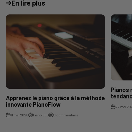
En lire plus
Pianos 
tendanc
Apprenez le piano grâce à la méthode
innovante PianoFlow
22 mai 20
11 mai 2026
Piano LED
0 commentaire