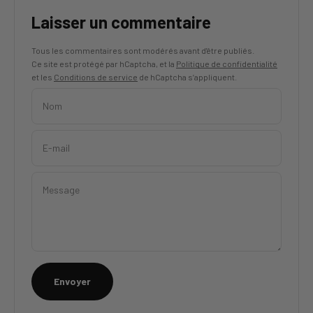
Laisser un commentaire
Tous les commentaires sont modérés avant d'être publiés.
Ce site est protégé par hCaptcha, et la
Politique de confidentialité
et les
Conditions de service
de hCaptcha s’appliquent.
Nom
E-mail
Message
Envoyer